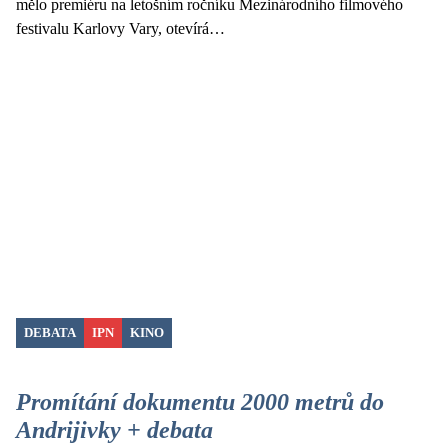
mělo premiéru na letošním ročníku Mezinárodního filmového
festivalu Karlovy Vary, otevírá…
DEBATA
IPN
KINO
Promítání dokumentu 2000 metrů do
Andrijivky + debata