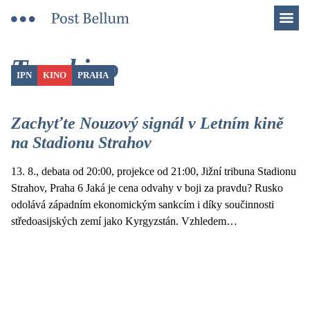
Men
Tag: kino
IPN
KINO
PRAHA
Zachyťte Nouzový signál v Letním kině
na Stadionu Strahov
13. 8., debata od 20:00, projekce od 21:00, Jižní tribuna Stadionu
Strahov, Praha 6 Jaká je cena odvahy v boji za pravdu? Rusko
odolává západním ekonomickým sankcím i díky součinnosti
středoasijských zemí jako Kyrgyzstán. Vzhledem…