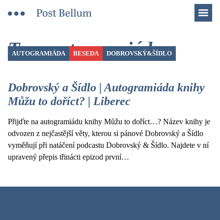
Men
Tag: autogramiáda
AUTOGRAMIÁDA
BESEDA
DOBROVSKÝ&ŠÍDLO
Dobrovský a Šídlo | Autogramiáda knihy
Můžu to doříct? | Liberec
Přijďte na autogramiádu knihy Můžu to doříct…? Název knihy je
odvozen z nejčastější věty, kterou si pánové Dobrovský a Šídlo
vyměňují při natáčení podcastu Dobrovský & Šídlo. Najdete v ní
upravený přepis třinácti epizod první…