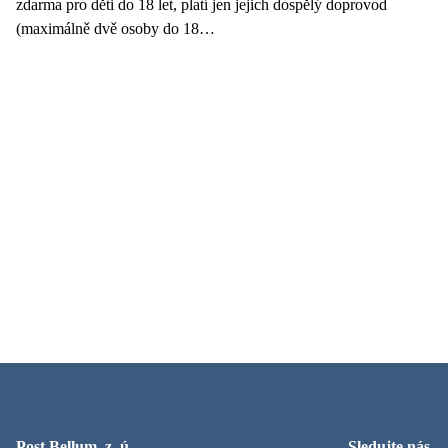
zdarma pro děti do 18 let, platí jen jejich dospělý doprovod
(maximálně dvě osoby do 18…
Post Bellum, z. ú.
Sledujte nás