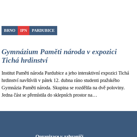
BRNO
IPN
PARDUBICE
Gymnázium Paměti národa v expozici
Tichá hrdinství
Institut Paměti národa Pardubice a jeho interaktivní expozici Tichá
hrdinství navštívili v pátek 12. dubna ráno studenti pražského
Gymnázia Paměti národa. Skupina se rozdělila na dvě poloviny.
Jedna část se přemístila do sklepních prostor na…
Organizace v zahraničí