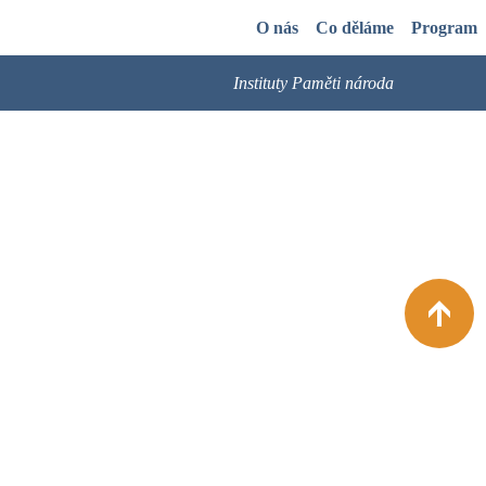
O nás
Co děláme
Program
Instituty Paměti národa