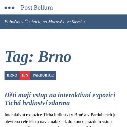
Pobočky v Čechách, na Moravě a ve Slezsku
Tag: Brno
BRNO
IPN
PARDUBICE
Děti mají vstup na interaktivní expozici
Tichá hrdinství zdarma
Interaktivní expozice Tichá hrdinství v Brně a v Pardubicích je
otevřena celé léto a navíc nabízí až do konce prázdnin vstup