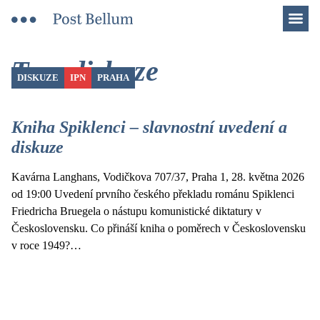
Men
Tag: diskuze
DISKUZE
IPN
PRAHA
Kniha Spiklenci – slavnostní uvedení a
diskuze
Kavárna Langhans, Vodičkova 707/37, Praha 1, 28. května 2026
od 19:00 Uvedení prvního českého překladu románu Spiklenci
Friedricha Bruegela o nástupu komunistické diktatury v
Československu. Co přináší kniha o poměrech v Československu
v roce 1949?…