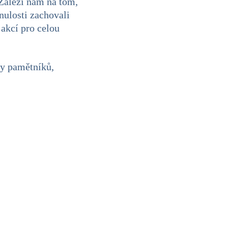
 Záleží nám na tom,
ulosti zachovali
 akcí pro celou
dy pamětníků,