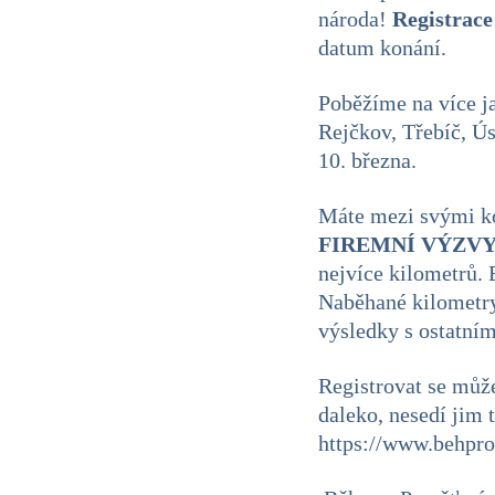
národa!
Registrace
datum konání.
Poběžíme na více j
Rejčkov, Třebíč, Ús
10. března.
Máte mezi svými ko
FIREMNÍ VÝZV
nejvíce kilometrů. 
Naběhané kilometry
výsledky s ostatní
Registrovat se můž
daleko, nesedí jim 
https://www.behpro