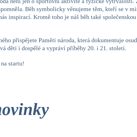
a není jen o sportovní aktivitě a fyzické vytrvalosti.
apomněla. Běh symbolicky věnujeme těm, kteří se v min
 nás inspirací. Kromě toho je náš běh také společenskou
ného přispějete Paměti národa, která dokumentuje osu
 děti i dospělé a vypráví příběhy 20. i 21. století.
na startu!
novinky