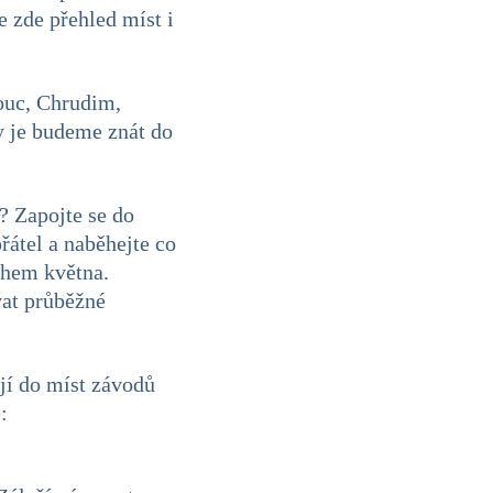
 zde přehled míst i
ouc, Chrudim,
y je budeme znát do
? Zapojte se do
átel a naběhejte co
ěhem května.
vat průběžné
ají do míst závodů
: