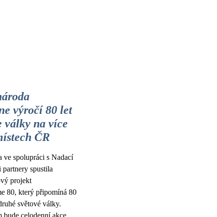
ároda
e výročí 80 let
 války na více
místech ČR
 ve spolupráci s Nadací
 partnery spustila
vý projekt
 80, který připomíná 80
druhé světové války.
 bude celodenní akce,