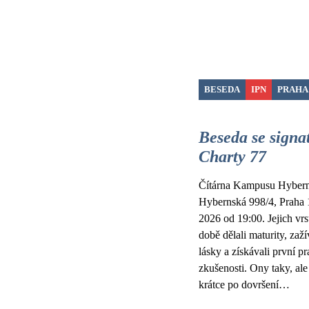
BESEDA
IPN
PRAHA
Beseda se signa
Charty 77
Čítárna Kampusu Hybern
Hybernská 998/4, Praha 
2026 od 19:00. Jejich vrs
době dělali maturity, zaží
lásky a získávali první p
zkušenosti. Ony taky, ale
krátce po dovršení…