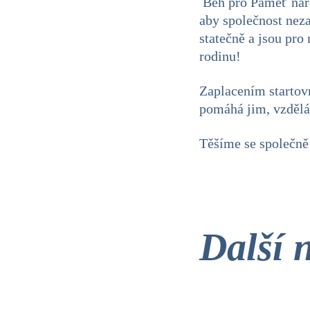
Běh pro Paměť národ
aby společnost nez
statečně a jsou pro
rodinu!
Zaplacením startov
pomáhá jim, vzdělává
Těšíme se společně 
Další 