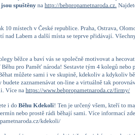
 jsou spuštěny
na
http://behpropametnaroda.cz.
Najdete
ak 10 místech v České republice. Praha, Ostrava, Olom
tí nad Labem a další místa se teprve přidávají. Všechn
legy běžce a baví vás se společně motivovat a hecovat
Y
Běhu pro Paměť národa! Sestavte tým 4 kolegů nebo př
Běhat můžete sami i ve skupině, kdekoliv a kdykoliv b
 budete zaznamenávat on-line a virtuálně tak porovná
mi. Více na
https://www.behpropametnaroda.cz/firmy/
ete i do
Běhu Kdekoli
! Ten je určený všem, kteří to m
termín nebo prostě rádi běhají sami. Více informací zde
pametnaroda.cz/kdekoli/