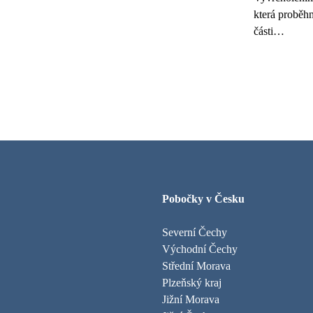
která proběhn
části…
Pobočky v Česku
Severní Čechy
Východní Čechy
Střední Morava
Plzeňský kraj
Jižní Morava