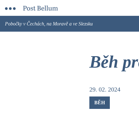
Pobočky v Čechách, na Moravě a ve Slezsku
Běh pr
29. 02. 2024
BĚH