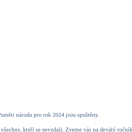
Paměti národa pro rok 2024 jsou spuštěny.
 všechny, kteří se nevzdali. Zveme vás na devátý ročn