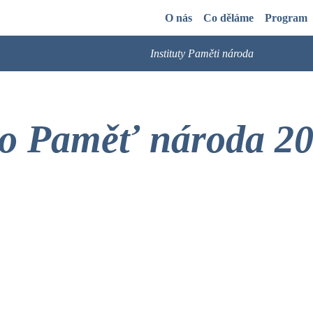
O nás
Co děláme
Program
Instituty Paměti národa
o Paměť národa 2