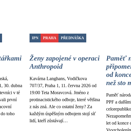
IPN
PRAHA
PŘEDNÁŠKA
tářkami
Ženy zapojené v operaci
Paměť n
Anthropoid
připomen
od konce
ská,
Kavárna Langhans, Vodičkova
než sto 
1, 30. dubna
707/37, Praha 1, 11. června 2026 od
tevníci v té
19:00 Teta Moravcová. Jméno z
Paměť národa
vali první
protinacistického odboje, které většina
PPF a dalšími
racovní
z nás zná. Ale co ostatní ženy? Za
celorepubliko
 do toho
každým úspěšným odbojem stojí síť
Nezapomeňme
lidí, kteří zůstávají…
let od konce 
Vyvrcholením