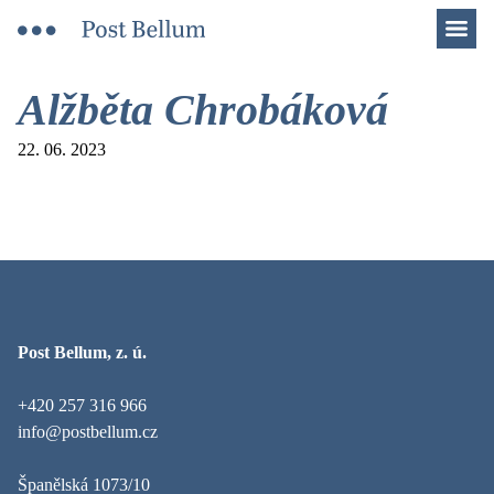
Men
Alžběta Chrobáková
22. 06. 2023
Post Bellum, z. ú.
+420 257 316 966
info@postbellum.cz
Španělská 1073/10