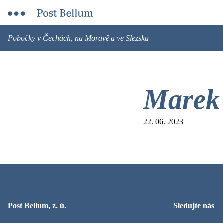
Pobočky v Čechách, na Moravě a ve Slezsku
Marek
22. 06. 2023
Post Bellum, z. ú.
Sledujte nás