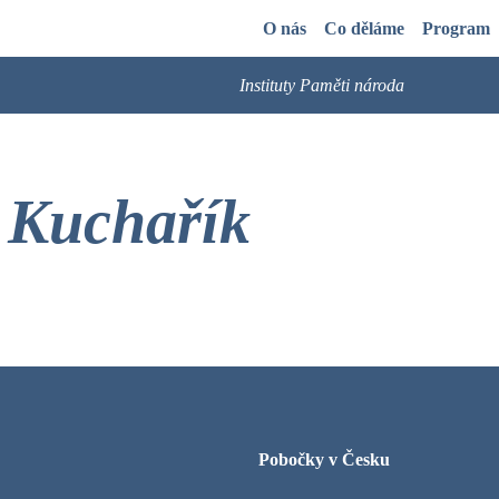
O nás
Co děláme
Program
Instituty Paměti národa
 Kuchařík
Pobočky v Česku