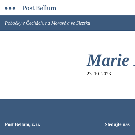
Pobočky v Čechách, na Moravě a ve Slezsku
Marie 
23. 10. 2023
Post Bellum, z. ú.
Sledujte nás