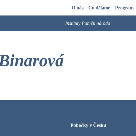
O nás
Co děláme
Program
Instituty Paměti národa
Binarová
Pobočky v Česku