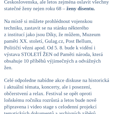
Československa, ale letos zejména oslavit všechny
statečné ženy nejen roku 68 –
ženy disentu.
Na místě si můžete prohlédnout vojenskou
techniku, zastavit se na stánku některého
z institucí jako jsou Díky, že můžem, Muzeum
paměti XX. století, Gulag.cz, Post Bellum,
Političtí vězni apod. Od 5. 8. bude k vidění i
výstava STOLETÍ ŽEN od Paměti národa, která
obsahuje 10 příběhů výjimečných a odvážných
žen.
Celé odpoledne nabídne akce diskuse na historická
i aktuální témata, koncerty, ale i posezení,
občerstvení a relax. Festival se opět oproti
loňskému ročníku rozrůstá a letos bude nově
připravena i video stage s celodenní projekcí
tematických dokumentů a archivních záběrů.