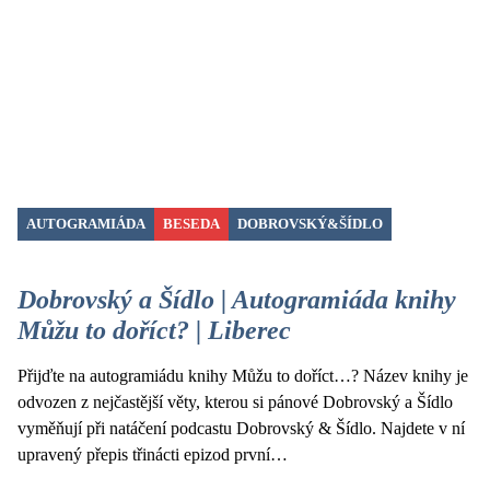
AUTOGRAMIÁDA
BESEDA
DOBROVSKÝ&ŠÍDLO
Dobrovský a Šídlo | Autogramiáda knihy
Můžu to doříct? | Liberec
Přijďte na autogramiádu knihy Můžu to doříct…? Název knihy je
odvozen z nejčastější věty, kterou si pánové Dobrovský a Šídlo
vyměňují při natáčení podcastu Dobrovský & Šídlo. Najdete v ní
upravený přepis třinácti epizod první…