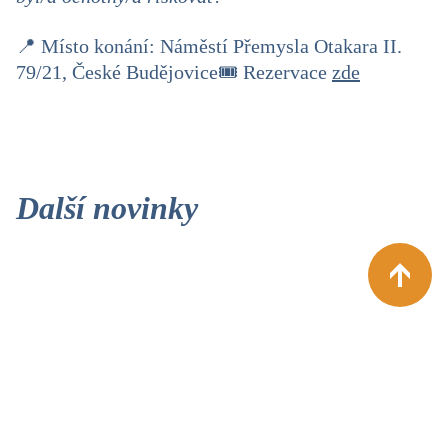
📍 Místo konání: Náměstí Přemysla Otakara II.
79/21, České Budějovice
🎟️ Rezervace
zde
Další novinky