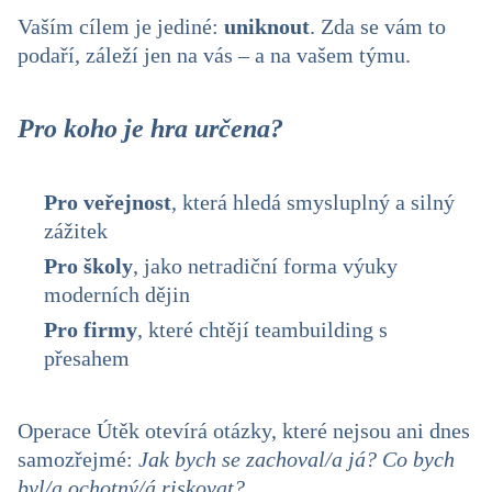
Vaším cílem je jediné:
uniknout
. Zda se vám to
podaří, záleží jen na vás – a na vašem týmu.
Pro koho je hra určena?
Pro veřejnost
, která hledá smysluplný a silný
zážitek
Pro školy
, jako netradiční forma výuky
moderních dějin
Pro firmy
, které chtějí teambuilding s
přesahem
Operace Útěk otevírá otázky, které nejsou ani dnes
samozřejmé:
Jak bych se zachoval/a já? Co bych
byl/a ochotný/á riskovat?