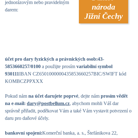
jednorázovým nebo pravidelným
národa
darem:
Jižní Čechy
účet pro dary fyzických a právnických osob:
43-
5853660257/0100
a použijte prosím
variabilní symbol
930111
IBAN CZ6501000000435853660257
BIC/SWIFT kód
KOMBCZPPXXX
Pokud nám
na účet darujete poprvé
, dejte nám
prosím vědět
na e-mail:
dary@postbellum.cz
, abychom mohli Váš dar
správně přiřadit, poděkovat Vám a také Vám vystavit potvrzení o
daru pro daňové účely.
bankovní spojení:
Komerční banka, a. s., Štefánikova 22,