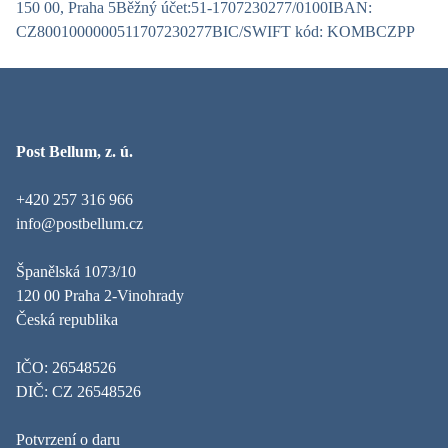
150 00, Praha 5
Běžný účet:
51-1707230277/0100
IBAN:
CZ8001000000511707230277
BIC/SWIFT kód: KOMBCZPP
Post Bellum, z. ú.
+420 257 316 966
info@postbellum.cz
Španělská 1073/10
120 00 Praha 2-Vinohrady
Česká republika
IČO: 26548526
DIČ: CZ 26548526
Potvrzení o daru