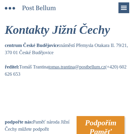
Men
Kontakty Jižní Čechy
centrum České Budějovice:
náměstí Přemysla Otakara II. 79/21,
370 01 České Budějovice
ředitel:
Tomáš Trantina
tomas.trantina@postbellum.cz
(+420) 602
626 653
Podpořím
podpořte nás:
Paměť národa Jižní
Čechy můžete podpořit
Paměť