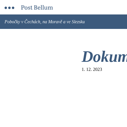
Pobočky v Čechách, na Moravě a ve Slezsku
Dokume
1. 12. 2023