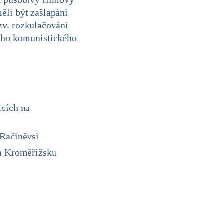
měli být zašlapáni
zv. rozkulačování
kého komunistického
icích na
 Račiněvsi
na Kroměřížsku