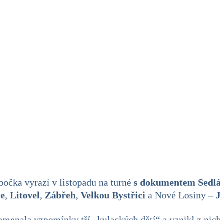
očka vyrazí v listopadu na turné
s dokumentem Sedlá
e
,
Litovel
,
Zábřeh
,
Velkou Bystřici
a Nové Losiny –
menala vzpomínky tří „kulackých dětí“ a vznikl z nic