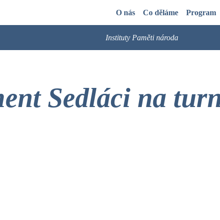
O nás
Co děláme
Program
Instituty Paměti národa
nt Sedláci na tur