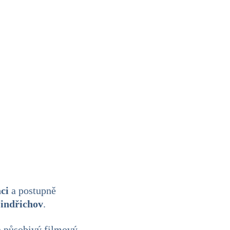
ci
a postupně
Jindřichov
.
h působivý filmový