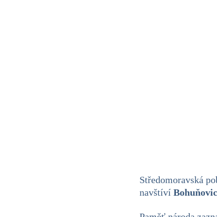
Středomoravská pob
navštíví
Bohuňovic
Paměť národa zazna