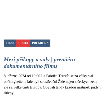
FILM
PRAHA
PREMIÉRA
Mezi příkopy a valy | premiéra
dokumentárního filmu
8. března 2024 od 19:00 La Fabrika Terezín se za války stal
obřím ghettem, kde byli soustředěni Židé nejen z českých zemí,
ale i z velké části Evropy. Obývali tehdy každou místnost, půdy i
sklepy….