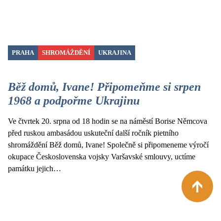
PRAHA
SHROMÁŽDĚNÍ
UKRAJINA
Běž domů, Ivane! Připomeňme si srpen
1968 a podpořme Ukrajinu
Ve čtvrtek 20. srpna od 18 hodin se na náměstí Borise Němcova
před ruskou ambasádou uskuteční další ročník pietního
shromáždění Běž domů, Ivane! Společně si připomeneme výročí
okupace Československa vojsky Varšavské smlouvy, uctíme
památku jejich…