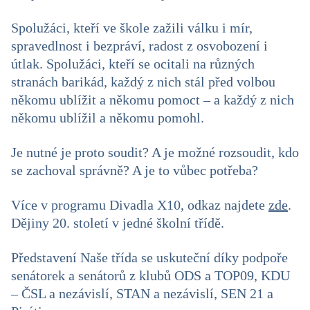
Spolužáci, kteří ve škole zažili válku i mír,
spravedlnost i bezpráví, radost z osvobození i
útlak. Spolužáci, kteří se ocitali na různých
stranách barikád, každý z nich stál před volbou
někomu ublížit a někomu pomoct – a každý z nich
někomu ublížil a někomu pomohl.
Je nutné je proto soudit? A je možné rozsoudit, kdo
se zachoval správně? A je to vůbec potřeba?
Více v programu Divadla X10, odkaz najdete
zde
.
Dějiny 20. století v jedné školní třídě.
Představení Naše třída se uskuteční díky podpoře
senátorek a senátorů z klubů ODS a TOP09, KDU
– ČSL a nezávislí, STAN a nezávislí, SEN 21 a