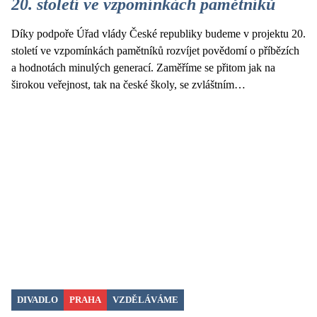
20. století ve vzpomínkách pamětníků
Díky podpoře Úřad vlády České republiky budeme v projektu 20.
století ve vzpomínkách pamětníků rozvíjet povědomí o příbězích
a hodnotách minulých generací. Zaměříme se přitom jak na
širokou veřejnost, tak na české školy, se zvláštním…
DIVADLO
PRAHA
VZDĚLÁVÁME