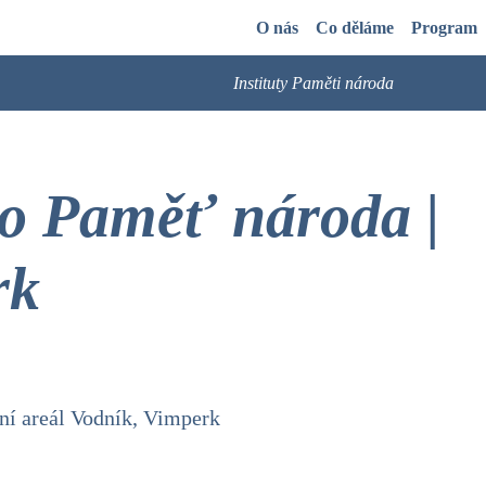
O nás
Co děláme
Program
Instituty Paměti národa
o Paměť národa |
rk
vní areál Vodník, Vimperk