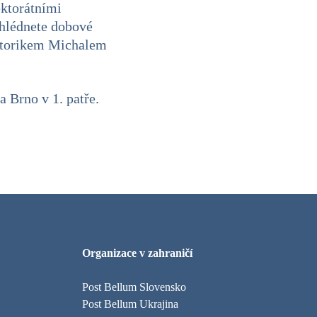
ektorátními
ohlédnete dobové
istorikem Michalem
a Brno v 1. patře.
Organizace v zahraničí
Post Bellum Slovensko
Post Bellum Ukrajina