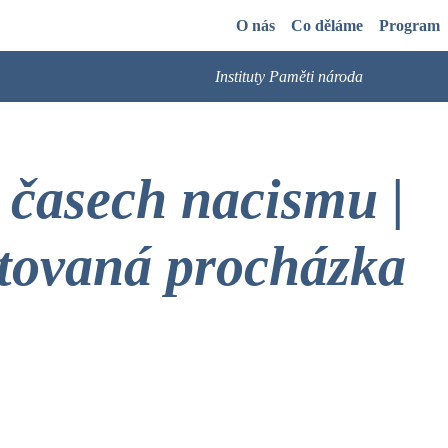
O nás
Co děláme
Program
Instituty Paměti národa
 časech nacismu |
tovaná procházka