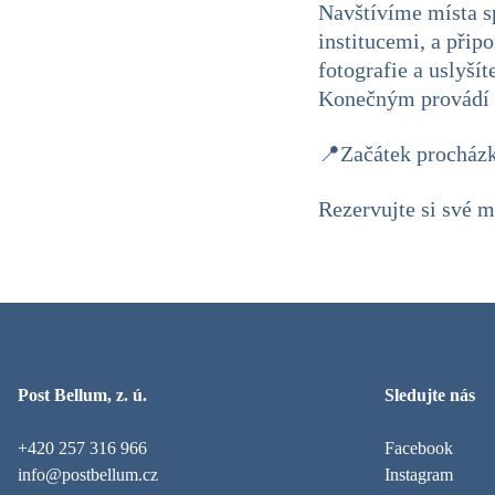
Navštívíme místa s
institucemi, a při
fotografie a uslyš
Konečným provádí 
📍Začátek procházky
Rezervujte si své 
Post Bellum, z. ú.
Sledujte nás
+420 257 316 966
Facebook
info@postbellum.cz
Instagram