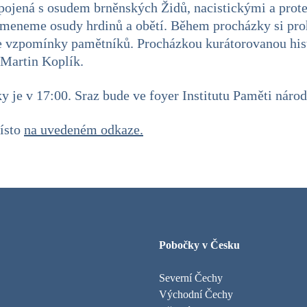
pojená s osudem brněnských Židů, nacistickými a prot
pomeneme osudy hrdinů a obětí. Během procházky si pr
íte vzpomínky pamětníků. Procházkou kurátorovanou h
Martin Koplík.
 je v 17:00. Sraz bude ve foyer Institutu Paměti národ
místo
na uvedeném odkaze.
Pobočky v Česku
Severní Čechy
Východní Čechy