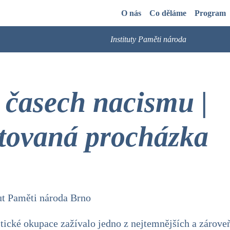
O nás
Co děláme
Program
Instituty Paměti národa
 časech nacismu |
tovaná procházka
tut Paměti národa Brno
tické okupace zažívalo jedno z nejtemnějších a zároveň