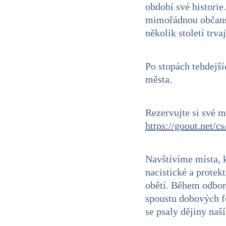
období své historie
mimořádnou občansk
několik století trv
Po stopách tehdejší
města.
Rezervujte si své m
https://goout.net/c
Navštívíme místa, 
nacistické a prote
obětí. Během odbor
spoustu dobových f
se psaly dějiny naš