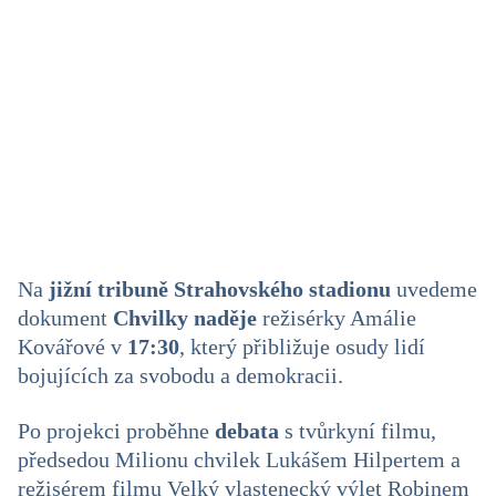
Na
jižní tribuně Strahovského stadionu
uvedeme
dokument
Chvilky naděje
režisérky Amálie
Kovářové v
17:30
, který přibližuje osudy lidí
bojujících za svobodu a demokracii.
Po projekci proběhne
debata
s tvůrkyní filmu,
předsedou Milionu chvilek Lukášem Hilpertem a
režisérem filmu Velký vlastenecký výlet Robinem