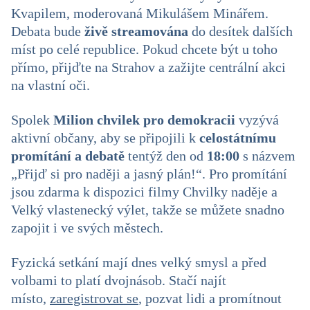
Kvapilem, moderovaná Mikulášem Minářem.
Debata bude
živě streamována
do desítek dalších
míst po celé republice. Pokud chcete být u toho
přímo, přijďte na Strahov a zažijte centrální akci
na vlastní oči.
Spolek
Milion chvilek pro demokracii
vyzývá
aktivní občany, aby se připojili k
celostátnímu
promítání
a debatě
tentýž den od
18:00
s názvem
„Přijď si pro naději a jasný plán!“. Pro promítání
jsou zdarma k dispozici filmy Chvilky naděje a
Velký vlastenecký výlet, takže se můžete snadno
zapojit i ve svých městech.
Fyzická setkání mají dnes velký smysl a před
volbami to platí dvojnásob. Stačí najít
místo,
zaregistrovat se
, pozvat lidi a promítnout