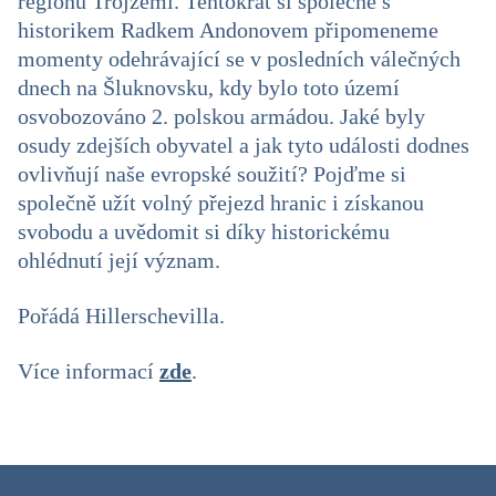
regionu Trojzemí. Tentokrát si společně s
historikem Radkem Andonovem připomeneme
momenty odehrávající se v posledních válečných
dnech na Šluknovsku, kdy bylo toto území
osvobozováno 2. polskou armádou. Jaké byly
osudy zdejších obyvatel a jak tyto události dodnes
ovlivňují naše evropské soužití? Pojďme si
společně užít volný přejezd hranic i získanou
svobodu a uvědomit si díky historickému
ohlédnutí její význam.
Pořádá Hillerschevilla.
Více informací
zde
.