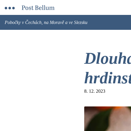
Pobočky v Čechách, na Moravě a ve Slezsku
Dlouhá
hrdins
8. 12. 2023