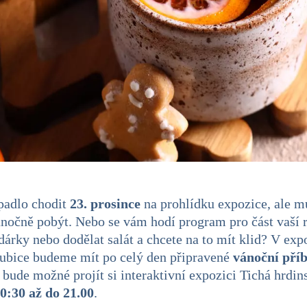
padlo chodit
23. prosince
na prohlídku expozice, ale mů
ánočně pobýt. Nebo se vám hodí program pro část vaší 
dárky nebo dodělat salát a chcete na to mít klid? V expo
ubice budeme mít po celý den připravené
vánoční pří
, bude možné projít si interaktivní expozici Tichá hrdin
0:30 až do 21.00
.