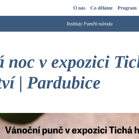
O nás
Co děláme
Program
Instituty Paměti národa
 noc v expozici Ti
tví | Pardubice