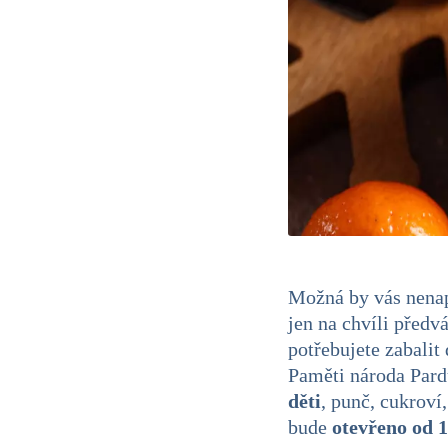
Možná by vás nena
jen na chvíli předv
potřebujete zabalit 
Paměti národa Pard
děti
, punč, cukroví
bude
otevřeno od 1