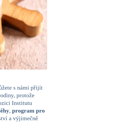
žete s námi přijít
rodiny, protože
zici Institutu
běhy
,
program pro
ství a výjimečně