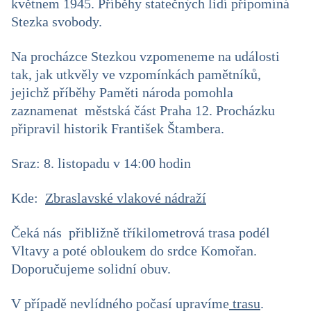
květnem 1945. Příběhy statečných lidí připomíná
Stezka svobody.
Na procházce Stezkou vzpomeneme na události
tak, jak utkvěly ve vzpomínkách pamětníků,
jejichž příběhy Paměti národa pomohla
zaznamenat městská část Praha 12. Procházku
připravil historik František Štambera.
Sraz: 8. listopadu v 14:00 hodin
Kde:
Zbraslavské vlakové nádraží
Čeká nás přibližně tříkilometrová trasa podél
Vltavy a poté obloukem do srdce Komořan.
Doporučujeme solidní obuv.
V případě nevlídného počasí upravíme
trasu
.