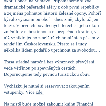
okolí Pohoří na Šumavě. Připomeneme si zde
dramatické pašerácké aféry z dob první republiky
a zejména pohnutou historii železné opony. Pohoří
bývalo významnou obcí – dnes z něj zbylo už jen
torzo. V prvních poválečných letech se jeho okolí
změnilo v nehostinnou a nebezpečnou krajinu, v
níž vzniklo jedno z nejširších hraničních pásem v
tehdejším Československu. Přesto se i tudy
několika lidem podařilo uprchnout za svobodou…
Trasa středně náročná bez výrazných převýšení
vede většinou po zpevněných cestách.
Doporučujeme tedy pevnou turistickou obuv.
Vycházku je nutné si rezervovat zakoupením
vstupenky. Více
zde.
Na místě bude možné zakoupit knihu Finanční