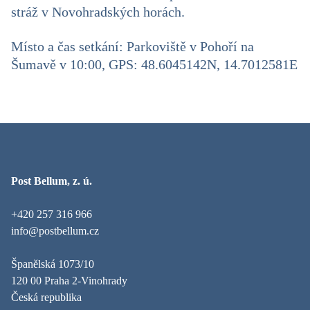
stráž v Novohradských horách.
Místo a čas setkání: Parkoviště v Pohoří na
Šumavě v 10:00, GPS: 48.6045142N, 14.7012581E
Post Bellum, z. ú.
+420 257 316 966
info@postbellum.cz
Španělská 1073/10
120 00 Praha 2-Vinohrady
Česká republika