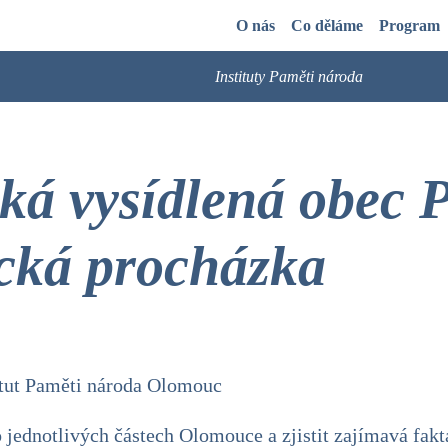
O nás
Co děláme
Program
Instituty Paměti národa
á vysídlená obec P
ická procházka
titut Paměti národa Olomouc
 jednotlivých částech Olomouce a zjistit zajímavá fakta