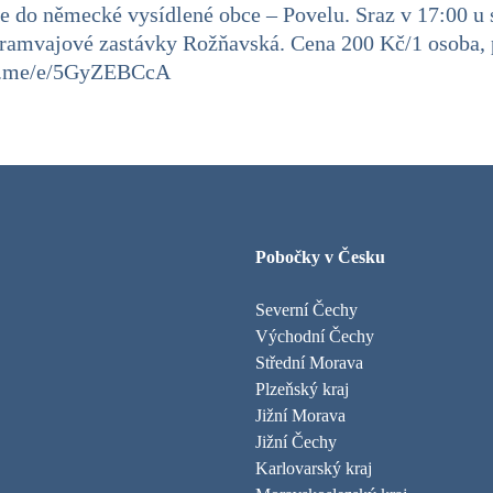
e do německé vysídlené obce – Povelu. Sraz v 17:00 u
tramvajové zastávky Rožňavská. Cena 200 Kč/1 osoba,
/fb.me/e/5GyZEBCcA
Pobočky v Česku
Severní Čechy
Východní Čechy
Střední Morava
Plzeňský kraj
Jižní Morava
Jižní Čechy
Karlovarský kraj