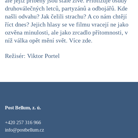
ale jejíž příběhy jsou stále živé. Přibližuje osudy
druhoválečných letců, partyzánů a odbojářů. Kde
našli odvahu? Jak čelili strachu? A co nám chtějí
říct dnes? Jejich hlasy se ve filmu vracejí ne jako
ozvěna minulosti, ale jako zrcadlo přítomnosti, v
níž válka opět mění svět. Více zde.
Režisér: Viktor Portel
Post Bellum, z. ú.
+420 257 316 966
info@postbellum.cz