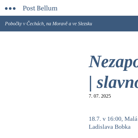
Pobočky v Čechách, na Moravě a ve Slezsku
Nezap
| slavn
7. 07. 2025
18.7. v 16:00, Malá
Ladislava Bobka