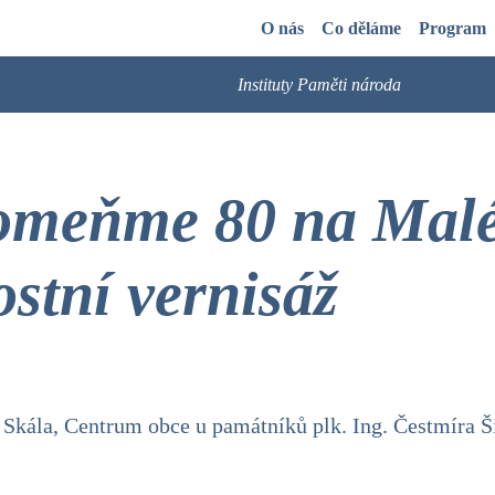
O nás
Co děláme
Program
Instituty Paměti národa
omeňme 80 na Malé
ostní vernisáž
 Skála, Centrum obce u památníků plk. Ing. Čestmíra Ši