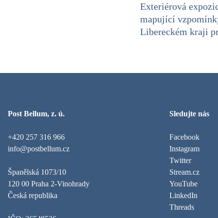
Exteriérová expoz
mapující vzpomínky
Libereckém kraji p
Post Bellum, z. ú.
Sledujte nás
+420 257 316 966
Facebook
info@postbellum.cz
Instagram
Twitter
Španělská 1073/10
Stream.cz
120 00 Praha 2-Vinohrady
YouTube
Česká republika
LinkedIn
Threads