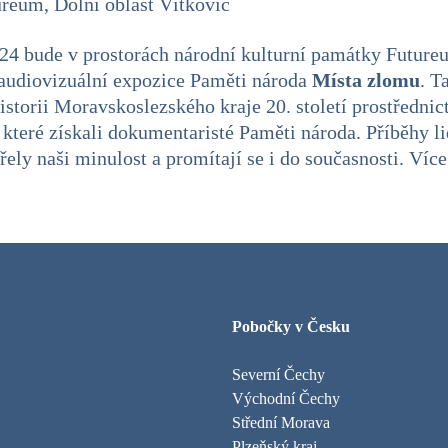
ureum, Dolní oblast Vítkovic
024 bude v prostorách národní kulturní památky Futureu
 audiovizuální expozice Paměti národa
Místa zlomu
. T
istorii Moravskoslezského kraje 20. století prostředni
které získali dokumentaristé Paměti národa. Příběhy li
řely naši minulost a promítají se i do současnosti. Víc
Pobočky v Česku
Severní Čechy
Východní Čechy
Střední Morava
Plzeňský kraj