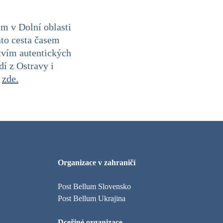
m v Dolní oblasti
ato cesta časem
ctvím autentických
dí z Ostravy i
e
zde.
Organizace v zahraničí
Post Bellum Slovensko
Post Bellum Ukrajina
Dceřiné organizace