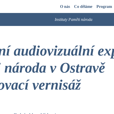
O nás
Co děláme
Program
Instituty Paměti národa
ní audiovizuální ex
 národa v Ostravě
ovací vernisáž