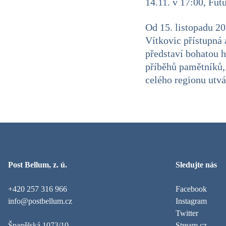
14.11. v 17:00, Fut
Od 15. listopadu 2
Vítkovic přístupná
představí bohatou h
příběhů pamětníků, 
celého regionu utvá
Post Bellum, z. ú.
Sledujte nás
+420 257 316 966
Facebook
info@postbellum.cz
Instagram
Twitter
Španělská 1073/10
Stream.cz