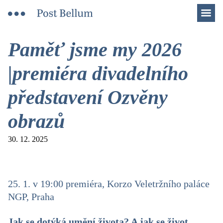
Men
Paměť jsme my 2026
|premiéra divadelního
představení Ozvěny
obrazů
30. 12. 2025
25. 1. v 19:00 premiéra, Korzo Veletržního paláce
NGP, Praha
Jak se dotýká umění života? A jak se život