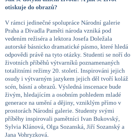
otiskuje do obrazů?
V rámci jedinečné spolupráce Národní galerie
Praha a Divadla Paměti národa vzniká pod
vedením režiséra a lektora Josefa Doležala
autorské básnicko dramatické pásmo, které hledá
odpovědi právě na tyto otázky. Studenti se noří do
životních příběhů výtvarníků poznamenaných
totalitními režimy 20. století. Inspirováni jejich
osudy i výtvarným jazykem jejich děl tvoří koláž
scén, básní a obrazů. Výsledná inscenace bude
živým, hledajícím a osobním pohledem mladé
generace na umění a dějiny, vzniklým přímo v
prostorách Národní galerie. Studenty svými
příběhy inspirovali pamětníci Ivan Bukovský,
Sylvia Klánová, Olga Sozanská, Jiří Sozanský a
Jana Vohryzková.