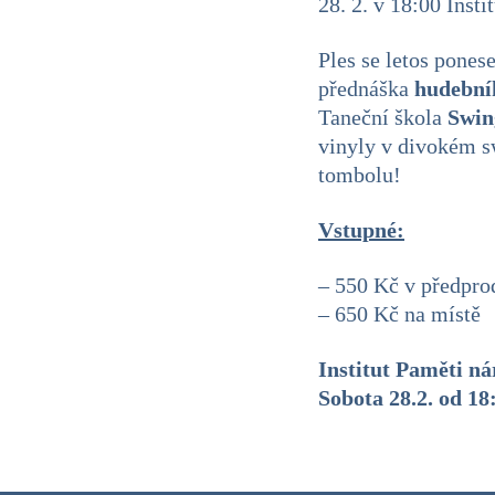
28. 2. v 18:00 Inst
Ples se letos pones
přednáška
hudební
Taneční škola
Swin
vinyly v divokém s
tombolu!
Vstupné:
– 550 Kč v předpro
– 650 Kč na místě
Institut Paměti n
Sobota 28.2. od 18