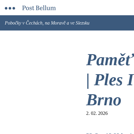
Pobočky v Čechách, na Moravě a ve Slezsku
Paměť
| Ples
Brno
2. 02. 2026