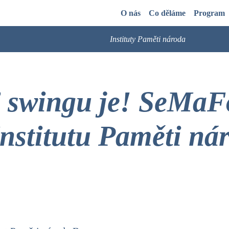
O nás
Co děláme
Program
Instituty Paměti národa
 swingu je! SeMaF
 Institutu Paměti ná