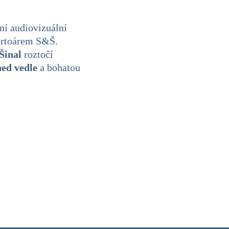
ní audiovizuální
ertoárem S&Š.
Šinal
roztočí
ed vedle
a bohatou