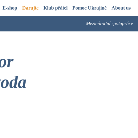
E-shop
Darujte
Klub přátel
Pomoc Ukrajině
About us
Mezinárodní spolupráce
or
roda