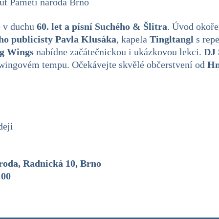
itut Paměti národa Brno
e v duchu
60. let a písní Suchého & Šlitra
. Úvod okoře
ho publicisty Pavla Klusáka
, kapela
Tingltangl
s rep
g Wings
nabídne začátečnickou i ukázkovou lekci.
DJ 
wingovém tempu. Očekávejte skvělé občerstvení od
Hn
deji
ároda, Radnická 10, Brno
:00