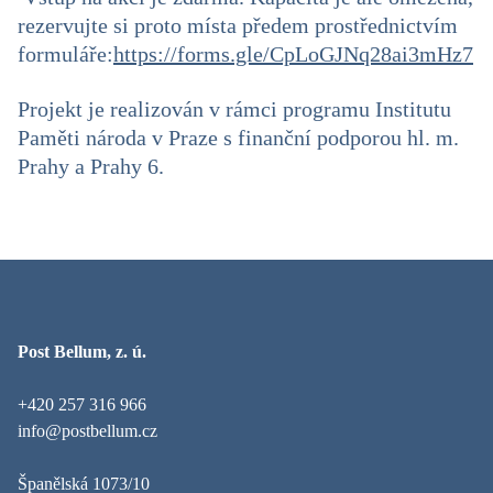
rezervujte si proto místa předem prostřednictvím
formuláře:
https://forms.gle/CpLoGJNq28ai3mHz7
Projekt je realizován v rámci programu Institutu
Paměti národa v Praze s finanční podporou hl. m.
Prahy a Prahy 6.
Post Bellum, z. ú.
+420 257 316 966
info@postbellum.cz
Španělská 1073/10