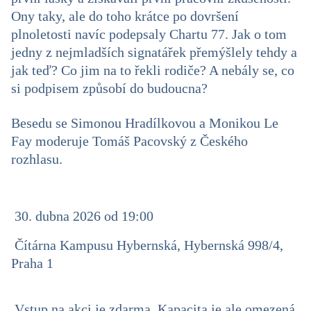
Ony taky, ale do toho krátce po dovršení
plnoletosti navíc podepsaly Chartu 77. Jak o tom
jedny z nejmladších signatářek přemýšlely tehdy a
jak teď? Co jim na to řekli rodiče? A nebály se, co
si podpisem způsobí do budoucna?
Besedu se Simonou Hradílkovou a Monikou Le
Fay moderuje Tomáš Pacovský z Českého
rozhlasu.
30. dubna 2026 od 19:00
Čítárna Kampusu Hybernská, Hybernská 998/4,
Praha 1
Vstup na akci je zdarma. Kapacita je ale omezená,