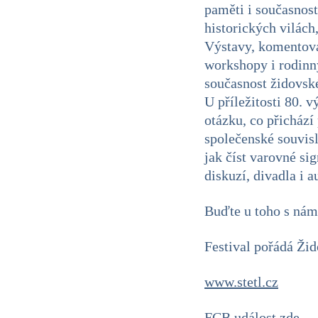
paměti i současnost
historických vilách
Výstavy, komentovan
workshopy i rodinný
současnost židovské
U příležitosti 80. 
otázku, co přichází
společenské souvisl
jak číst varovné si
diskuzí, divadla i a
Buďte u toho s nám
Festival pořádá Ži
www.stetl.cz
FCB událost zde