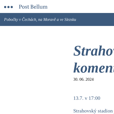
Pobočky v Čechách, na Moravě a ve Slezsku
Straho
koment
30. 06. 2024
13.7. v 17:00
Strahovský stadion 