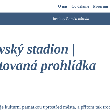
O nás
Co děláme
Program
Instituty Paměti národa
vský stadion |
ovaná prohlídka
je kulturní památkou uprostřed města, a přitom tak tro