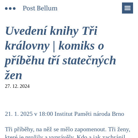
Men
Uvedení knihy Tři
královny | komiks o
příběhu tří statečných
žen
27. 12. 2024
21. 1. 2025 v 18:00 Institut Paměti národa Brno
Tři příběhy, na něž se mělo zapomenout. Tři ženy,
které je prožily a vyprávěly. Kdo a jak zachránil