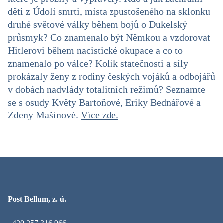
děti z Údolí smrti, místa zpustošeného na sklonku
druhé světové války během bojů o Dukelský
průsmyk? Co znamenalo být Němkou a vzdorovat
Hitlerovi během nacistické okupace a co to
znamenalo po válce? Kolik statečnosti a síly
prokázaly ženy z rodiny českých vojáků a odbojářů
v dobách nadvlády totalitních režimů? Seznamte
se s osudy Květy Bartoňové, Eriky Bednářové a
Zdeny Mašínové.
Více zde.
Post Bellum, z. ú.
+420 257 316 966