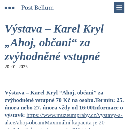
Men
Výstava – Karel Kryl
„Ahoj, občani“ za
zvýhodněné vstupné
20. 01. 2025
Výstava – Karel Kryl “Ahoj, občani” za
zvýhodněné vstupné 70 Kč na osobu.
Termín: 25.
února nebo 27. února vždy od 16:00
Informace o
výstavě:
https://www.muzeumprahy.cz/vystavy-a-
akce/ahoj-obcani
Maximální kapacita je 20