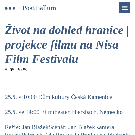
Men
Život na dohled hranice |
projekce filmu na Nisa
Film Festivalu
5. 05. 2025
25.5. v 10:00 Dům kultury Česká Kamenice
25.5. ve 14:00 Filmtheater Ebersbach, Německo
Režie: Jan Blažek
Scénář: Jan Blažek
Kamera:
Radek Petrášek, Ota Bartovský
Produkce: Michaela