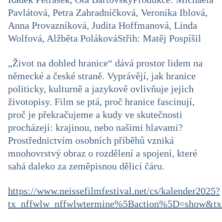
Pavlátová, Petra Zahradníčková, Veronika Iblová,
Anna Provazníková, Judita Hoffmanová, Linda
Wolfová, Alžběta Poláková
Střih: Matěj Pospíšil
„Život na dohled hranice“ dává prostor lidem na
německé a české straně. Vyprávějí, jak hranice
politicky, kulturně a jazykově ovlivňuje jejich
životopisy. Film se ptá, proč hranice fascinují,
proč je překračujeme a kudy ve skutečnosti
procházejí: krajinou, nebo našimi hlavami?
Prostřednictvím osobních příběhů vzniká
mnohovrstvý obraz o rozdělení a spojení, které
sahá daleko za zeměpisnou dělicí čáru.
https://www.neissefilmfestival.net/cs/kalender2025?
tx_nffwlw_nffwlwtermine%5Baction%5D=show&t